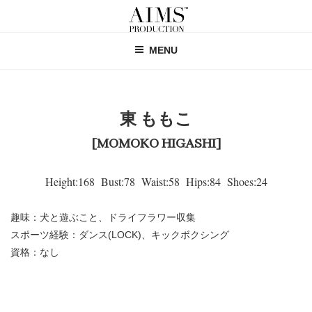
コ
ン
テ
MENU
ン
ツ
へ
ス
東 ももこ
キ
ッ
[MOMOKO HIGASHI]
プ
Height:168 Bust:78 Waist:58 Hips:84 Shoes:24
趣味：犬と遊ぶこと、ドライフラワー収集
スポーツ経験：ダンス(LOCK)、キックボクシング
資格：なし