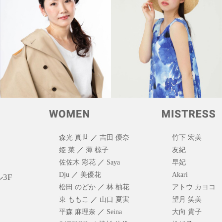
森光 真世
／
吉田 優奈
竹下 宏美
姫 菜
／
薄 椋子
友紀
佐佐木 彩花
／
Saya
早妃
Dju
／
美優花
Akari
3F
松田 のどか
／
林 柚花
アトウ カヨコ
東 ももこ
／
山口 夏実
望月 笑美
平森 麻理奈
／
Seina
大向 貴子