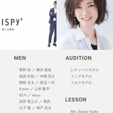
齊野 衛
／
樺沢 隆裕
レディースモデル
福原 壮顕
／
中嶋 亮介
メンズモデル
曽根 圭太
／
渡辺 一生
ミセスモデル
Kotaro
／
山本 駿平
KEN
／
shuya
原田 竜之介
／
竜邑
山下 健
／
城戸 圭太
Mrs. Beauty Studio