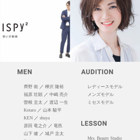
齊野 衛
／
樺沢 隆裕
レディースモデル
福原 壮顕
／
中嶋 亮介
メンズモデル
曽根 圭太
／
渡辺 一生
ミセスモデル
Kotaro
／
山本 駿平
KEN
／
shuya
原田 竜之介
／
竜邑
山下 健
／
城戸 圭太
Mrs. Beauty Studio