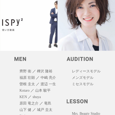
齊野 衛
／
樺沢 隆裕
レディースモデル
福原 壮顕
／
中嶋 亮介
メンズモデル
曽根 圭太
／
渡辺 一生
ミセスモデル
Kotaro
／
山本 駿平
KEN
／
shuya
原田 竜之介
／
竜邑
山下 健
／
城戸 圭太
Mrs. Beauty Studio