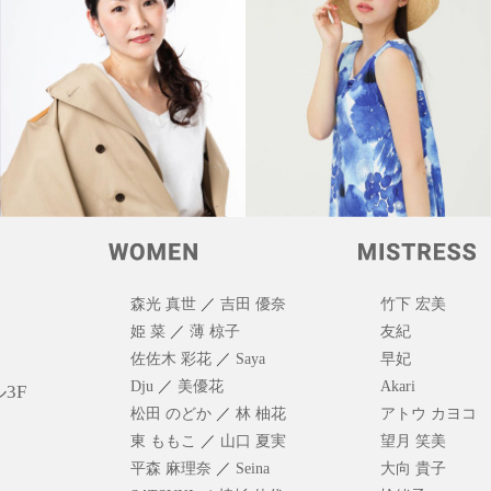
森光 真世
／
吉田 優奈
竹下 宏美
姫 菜
／
薄 椋子
友紀
佐佐木 彩花
／
Saya
早妃
Dju
／
美優花
Akari
3F
松田 のどか
／
林 柚花
アトウ カヨコ
東 ももこ
／
山口 夏実
望月 笑美
平森 麻理奈
／
Seina
大向 貴子