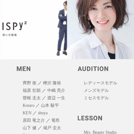
齊野 衛
／
樺沢 隆裕
レディースモデル
福原 壮顕
／
中嶋 亮介
メンズモデル
曽根 圭太
／
渡辺 一生
ミセスモデル
Kotaro
／
山本 駿平
KEN
／
shuya
原田 竜之介
／
竜邑
山下 健
／
城戸 圭太
Mrs. Beauty Studio