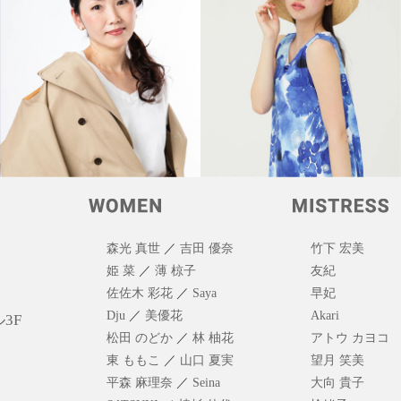
森光 真世
／
吉田 優奈
竹下 宏美
姫 菜
／
薄 椋子
友紀
佐佐木 彩花
／
Saya
早妃
Dju
／
美優花
Akari
3F
松田 のどか
／
林 柚花
アトウ カヨコ
東 ももこ
／
山口 夏実
望月 笑美
平森 麻理奈
／
Seina
大向 貴子